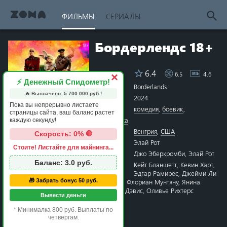
ФИЛЬМЫ
СЕРИАЛЫ
Бордерлендс 18+
6.4
6.5
4.6
Рейтинг
×
⚡ Денежный Спидометр!
Название
Borderlands
🔥 Выплачено:
5 700 000
руб.!
Год
2024
Пока вы непрерывно листаете
Жанры
комедия
,
боевик
,
страницы сайта, ваш баланс растет
фантастика
каждую секунду!
Страна
Венгрия
,
США
Скорость: 0% 🛑
Режиссёр
Элай Рот
Стоите! Листайте для майнинга...
1 star
2 stars
3 stars
4 stars
5 stars
6 stars
7 stars
8 stars
9 stars
10 stars
Сценарий
Джо Эберкромби
,
Элай Рот
Баланс:
3.0
руб.
Актёры
Кейт Бланшетт
,
Кевин Харт
,
Эдгар Рамирес
,
Джейми Ли
🎁 Забрать бонус 50 руб.
Кёртис
,
Ариана Гринблатт
,
Флориан Мунтяну
,
Янина
Гаванкар
,
Джек Блэк
,
Бен Дэвис
,
Оливье Рихтерс
Вывести деньги
Время
1 час 41 минута
* Минималка 800 руб. Выплаты по
Премьера
6 августа 2024 в мире
четвергам.
8 августа 2024 в России