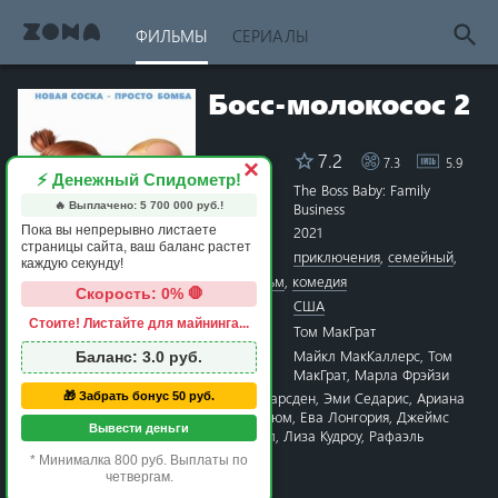
ФИЛЬМЫ
СЕРИАЛЫ
Босс-молокосос 2
7.2
7.3
5.9
Рейтинг
×
⚡ Денежный Спидометр!
Название
The Boss Baby: Family
🔥 Выплачено:
5 700 000
руб.!
Business
Пока вы непрерывно листаете
Год
2021
страницы сайта, ваш баланс растет
Жанры
приключения
,
семейный
,
каждую секунду!
мультфильм
,
комедия
Скорость: 0% 🛑
Страна
США
Стоите! Листайте для майнинга...
Режиссёр
Том МакГрат
1 star
2 stars
3 stars
4 stars
5 stars
6 stars
7 stars
8 stars
9 stars
10 stars
Сценарий
Майкл МакКаллерс
,
Том
Баланс:
3.0
руб.
МакГрат
,
Марла Фрэйзи
Актёры
Алек Болдуин
,
Джеймс Марсден
,
Эми Седарис
,
Ариана
🎁 Забрать бонус 50 руб.
Гринблатт
,
Джефф Голдблюм
,
Ева Лонгория
,
Джеймс
Вывести деньги
МакГрат
,
Джимми Киммел
,
Лиза Кудроу
,
Рафаэль
Алехандро
* Минималка 800 руб. Выплаты по
Время
1 час 48 минут
четвергам.