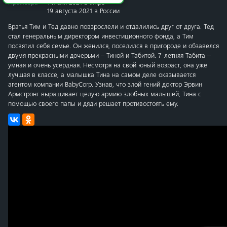
Премьера
1 июля 2021 в мире
19 августа 2021 в России
Братья Тим и Тед давно повзрослели и отдалились друг от друга. Тед
стал генеральным директором инвестиционного фонда, а Тим
посвятил себя семье. Он женился, поселился в пригороде и обзавелся
двумя прекрасными дочерьми – Тиной и Табитой. 7-летняя Табита –
умная и очень усердная. Несмотря на свой юный возраст, она уже
лучшая в классе, а малышка Тина на самом деле оказывается
агентом компании BabyCorp. Узнав, что злой гений доктор Эрвин
Армстронг выращивает целую армию злобных малышей, Тина с
помощью своего папы и дяди решает противостоять ему.