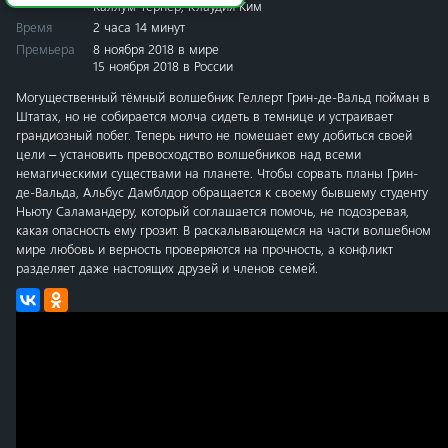
Каллум Тернер
,
Клаудия Ким
Время
2 часа 14 минут
Премьера
8 ноября 2018 в мире
15 ноября 2018 в России
Могущественный тёмный волшебник Геллерт Грин-де-Вальд пойман в
Штатах, но не собирается молча сидеть в темнице и устраивает
грандиозный побег. Теперь ничто не помешает ему добиться своей
цели – установить превосходство волшебников над всеми
немагическими существами на планете. Чтобы сорвать планы Грин-
де-Вальда, Альбус Дамблдор обращается к своему бывшему студенту
Ньюту Саламандеру, который соглашается помочь, не подозревая,
какая опасность ему грозит. В раскалывающемся на части волшебном
мире любовь и верность проверяются на прочность, а конфликт
разделяет даже настоящих друзей и членов семей.