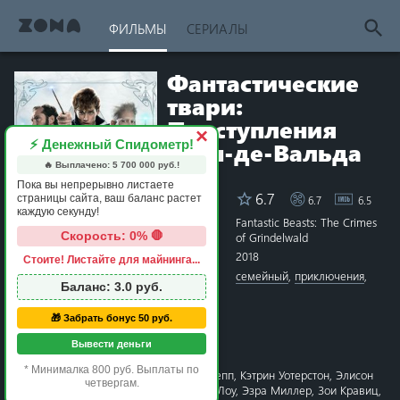
ФИЛЬМЫ
СЕРИАЛЫ
Фантастические
твари:
Преступления
×
⚡ Денежный Спидометр!
Грин-де-Вальда
🔥 Выплачено:
5 700 000
руб.!
Пока вы непрерывно листаете
6.7
страницы сайта, ваш баланс растет
6.7
6.5
Рейтинг
каждую секунду!
Название
Fantastic Beasts: The Crimes
Скорость: 0% 🛑
of Grindelwald
Год
2018
Стоите! Листайте для майнинга...
1 star
2 stars
3 stars
4 stars
5 stars
6 stars
7 stars
8 stars
9 stars
10 stars
Жанры
семейный
,
приключения
,
Баланс:
3.0
руб.
фэнтези
Страна
США
,
Великобритания
🎁 Забрать бонус 50 руб.
Режиссёр
Дэвид Йейтс
Вывести деньги
Сценарий
Дж.К. Роулинг
* Минималка 800 руб. Выплаты по
Актёры
Эдди Редмэйн
,
Джонни Депп
,
Кэтрин Уотерстон
,
Элисон
четвергам.
Судол
,
Дэн Фоглер
,
Джуд Лоу
,
Эзра Миллер
,
Зои Кравиц
,