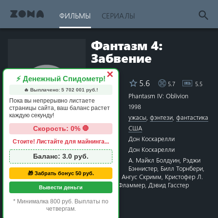
ФИЛЬМЫ
СЕРИАЛЫ
Фантазм 4:
Забвение
×
⚡ Денежный Спидометр!
5.6
5.7
5.5
Рейтинг
🔥 Выплачено:
5 702 001
руб.!
Название
Phantasm IV: Oblivion
Пока вы непрерывно листаете
Год
1998
страницы сайта, ваш баланс растет
каждую секунду!
Жанры
ужасы
,
фэнтези
,
фантастика
Страна
США
Скорость: 0% 🛑
Режиссёр
Дон Коскарелли
Стоите! Листайте для майнинга...
1 star
2 stars
3 stars
4 stars
5 stars
6 stars
7 stars
8 stars
9 stars
10 stars
Сценарий
Дон Коскарелли
Баланс:
3.0
руб.
Актёры
А. Майкл Болдуин
,
Рэджи
Бэннистер
,
Билл Торнбери
,
🎁 Забрать бонус 50 руб.
Хейди Марноут
,
Боб Айви
,
Ангус Скримм
,
Кристофер Л.
Стоун
,
Хлоя Кэй
,
Сильвия Фламмер
,
Дэвид Гасстер
Вывести деньги
Время
1 час 27 минут
* Минималка 800 руб. Выплаты по
Премьера
31 июля 1998 в мире
четвергам.