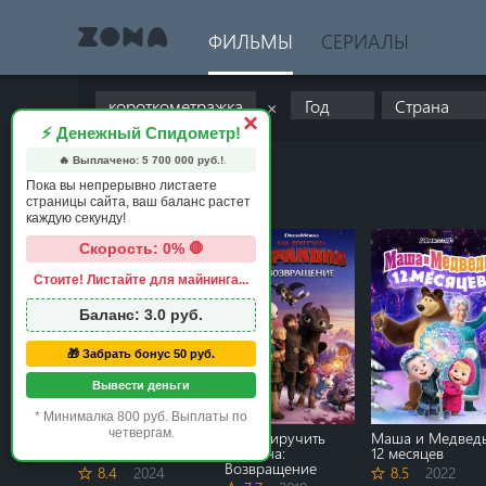
ФИЛЬМЫ
СЕРИАЛЫ
×
×
⚡ Денежный Спидометр!
🔥 Выплачено:
5 700 000
руб.!
Пока вы непрерывно листаете
страницы сайта, ваш баланс растет
каждую секунду!
Скорость: 0% 🛑
Стоите! Листайте для майнинга...
Баланс:
3.0
руб.
🎁 Забрать бонус 50 руб.
Вывести деньги
* Минималка 800 руб. Выплаты по
четвергам.
Маша и Медведь:
Как приручить
Маша и Медведь
Парк чудес
дракона:
12 месяцев
Возвращение
8.4
2024
8.5
2022