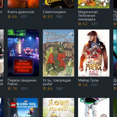
и:
Книга драконов
Самогонщики
Мадагаскар:
Чу
Любовная
Пр
6.6
2011
8.3
1962
лихорадка
С
6.2
2011
ая
Первое свидание
Ух ты, говорящая
Майор Гром
Дэ
ей
Райли
рыба!
д
7.0
2017
7.8
2015
8.4
1983