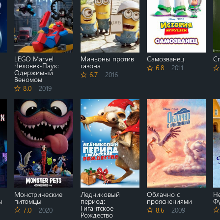
LEGO Marvel
Миньоны против
Самозванец
С
Человек-Паук:
газона
6.8
2011
Одержимый
6.7
2016
Веномом
8.0
2019
Монстрические
Ледниковый
Облачно с
Н
ы
питомцы
период:
прояснениями
Ф
Гигантское
7.0
2020
8.6
2009
Рождество