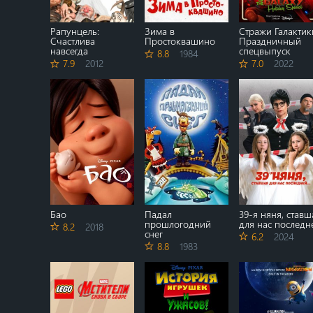
Рапунцель:
Зима в
Стражи Галактик
Счастлива
Простоквашино
Праздничный
навсегда
спецвыпуск
8.8
1984
7.9
2012
7.0
2022
Бао
Падал
39-я няня, ставш
прошлогодний
для нас последн
8.2
2018
снег
6.2
2024
8.8
1983