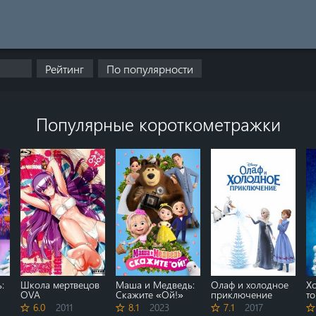
Популярные короткометражки
:
Школа мертвецов
Маша и Медведь:
Олаф и холодное
Х
OVA
Скажите «Ой!»
приключение
т
6.0
2011
8.1
2023
7.1
2017