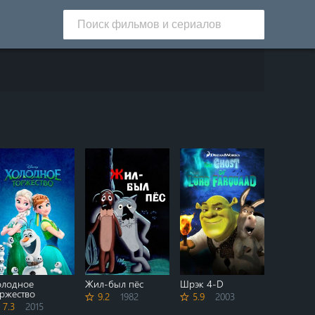
олодное
Жил-был пёс
Шрэк 4-D
оржество
9.2
1982
5.9
2003
7.3
2015