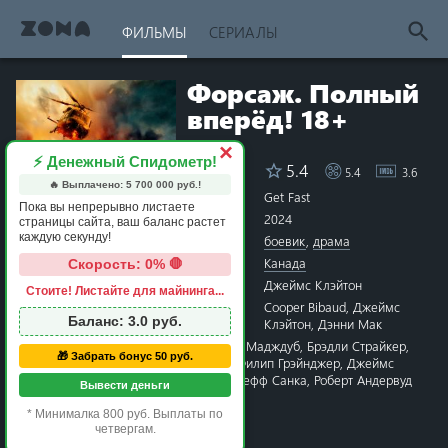
ФИЛЬМЫ
СЕРИАЛЫ
Форсаж. Полный
вперёд! 18+
×
⚡ Денежный Спидометр!
5.4
5.4
3.6
Рейтинг
🔥 Выплачено:
5 700 000
руб.!
Название
Get Fast
Пока вы непрерывно листаете
Год
2024
страницы сайта, ваш баланс растет
каждую секунду!
Жанры
боевик
,
драма
Страна
Канада
Скорость: 0% 🛑
Режиссёр
Джеймс Клэйтон
Стоите! Листайте для майнинга...
1 star
2 stars
3 stars
4 stars
5 stars
6 stars
7 stars
8 stars
9 stars
10 stars
Сценарий
Cooper Bibaud
,
Джеймс
Баланс:
3.0
руб.
Клэйтон
,
Дэнни Мак
Актёры
Лу Даймонд Филлипс
,
Ли Мадждуб
,
Брэдли Страйкер
,
🎁 Забрать бонус 50 руб.
Alisha Ahamed
,
Фэй Рен
,
Филип Грэйнджер
,
Джеймс
Клэйтон
,
Саймон Чин
,
Джефф Санка
,
Роберт Андервуд
Вывести деньги
Время
1 час 30 минут
* Минималка 800 руб. Выплаты по
Премьера
15 ноября 2024 в мире
четвергам.
19 декабря 2024 в России