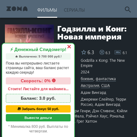
ФИЛЬМЫ
СЕРИАЛЫ
Годзилла и Конг:
Новая империя
×
⚡ Денежный Спидометр!
6.3
6.3
6.1
Рейтинг
🔥 Выплачено:
5 700 000
руб.!
Название
Godzilla x Kong: The New
Пока вы непрерывно листаете
Empire
страницы сайта, ваш баланс растет
Год
2024
каждую секунду!
Жанры
боевик
,
фантастика
Скорость: 0% 🛑
Страна
Австралия
,
США
Стоите! Листайте для майнинга...
1 star
2 stars
3 stars
4 stars
5 stars
6 stars
7 stars
8 stars
9 stars
10 stars
Режиссёр
Адам Вингард
Баланс:
3.0
руб.
Сценарий
Джереми Слейтер
,
Терри
Россио
,
Адам Вингард
🎁 Забрать бонус 50 руб.
Актёры
Ребекка Холл
,
Брайан Тайри Генри
,
Дэн Стивенс
,
Кэйли
Хоттл
,
Алекс Фернс
,
Чэнь Фала
,
Рэйчел Хаус
,
Рональд
Вывести деньги
Смик
,
Чантелл Джемисон
,
Грег Хаттон
* Минималка 800 руб. Выплаты по
Время
1 час 56 минут
четвергам.
Премьера
27 марта 2024 в мире