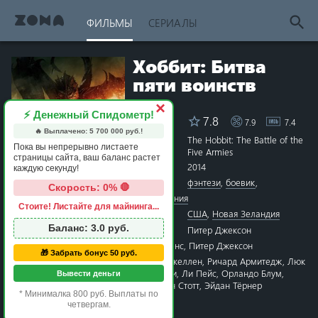
ФИЛЬМЫ
СЕРИАЛЫ
Хоббит: Битва
пяти воинств
×
⚡ Денежный Спидометр!
7.8
7.9
7.4
Рейтинг
🔥 Выплачено:
5 700 000
руб.!
Название
The Hobbit: The Battle of the
Пока вы непрерывно листаете
Five Armies
страницы сайта, ваш баланс растет
Год
2014
каждую секунду!
Жанры
фэнтези
,
боевик
,
Скорость: 0% 🛑
приключения
Стоите! Листайте для майнинга...
1 star
2 stars
3 stars
4 stars
5 stars
6 stars
7 stars
8 stars
9 stars
10 stars
Страна
США
,
Новая Зеландия
Баланс:
3.0
руб.
Режиссёр
Питер Джексон
Сценарий
Фрэн Уолш
,
Филиппа Бойенс
,
Питер Джексон
🎁 Забрать бонус 50 руб.
Актёры
Мартин Фриман
,
Иэн Маккеллен
,
Ричард Армитедж
,
Люк
Эванс
,
Эванджелин Лилли
,
Ли Пейс
,
Орландо Блум
,
Вывести деньги
Бенедикт Камбербэтч
,
Кен Стотт
,
Эйдан Тёрнер
* Минималка 800 руб. Выплаты по
Время
2 часа 25 минут
четвергам.
Премьера
1 декабря 2014 в мире