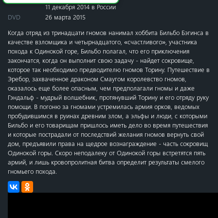
11 декабря 2014 в России
DVD
26 марта 2015
Когда отряд из тринадцати гномов нанимал хоббита Бильбо Бэгинса в
качестве взломщика и четырнадцатого, «счастливого», участника
похода к Одинокой горе, Бильбо полагал, что его приключения
закончатся, когда он выполнит свою задачу - найдет сокровище,
которое так необходимо предводителю гномов Торину. Путешествие в
Эребор, захваченное драконом Смаугом королевство гномов,
оказалось еще более опасным, чем предполагали гномы и даже
Гэндальф - мудрый волшебник, протянувший Торину и его отряду руку
помощи. В погоню за гномами устремилась армия орков, ведомых
пробудившимся в руинах древним злом, а эльфы и люди, с которыми
Бильбо и его товарищам пришлось иметь дело во время путешествия
и которые пострадали от последствий желания гномов вернуть свой
дом, предъявили права на щедрое вознаграждение - часть сокровищ
Одинокой горы. Скоро неподалеку от Одинокой горы встретятся пять
армий, и лишь кровопролитная битва определит результаты смелого
гномьего похода.