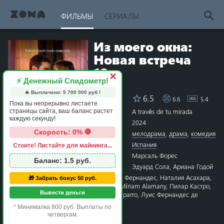
ФИЛЬМЫ
СЕРИАЛЫ
Из моего окна:
Новая встреча
18+
×
⚡ Денежный Спидометр!
🔥 Выплачено:
5 700 000
руб.!
6.5
6.6
5.4
Рейтинг
Пока вы непрерывно листаете
Название
A través de tu mirada
страницы сайта, ваш баланс растет
каждую секунду!
Год
2024
Скорость: 0% 🛑
Жанры
мелодрама
,
драма
,
комедия
Страна
Испания
Стоите! Листайте для майнинга...
1 star
2 stars
3 stars
4 stars
5 stars
6 stars
7 stars
8 stars
9 stars
10 stars
Режиссёр
Марсаль Форес
Баланс:
1.5
руб.
Сценарий
Эдуард Сола
,
Ариана Годой
Актёры
Клара Галле
,
Хулио Пенья Фернандес
,
Наталия Асахара
,
🎁 Забрать бонус 50 руб.
Уго Арбуэс
,
Эрик Масип
,
Míriam Alamany
,
Пилар Кастро
,
Вывести деньги
Andrea Chaparro
,
Lucy Chaparro
,
Луис Фернандес де
Эрибе
* Минималка 800 руб. Выплаты по
Время
1 час 46 минут
четвергам.