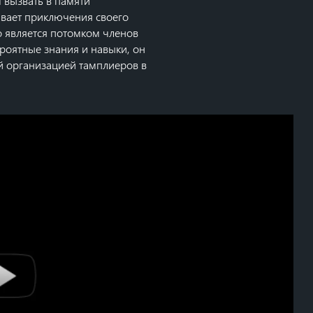
вызвать в памяти
вает приключения своего
то является потомком членов
роятные знания и навыки, он
ой организацией тамплиеров в