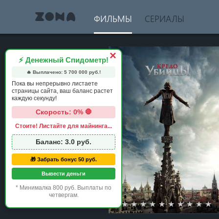
ФИЛЬМЫ
СЕРИАЛЫ
×
⚡ Денежный Спидометр!
🔥 Выплачено:
5 700 000
руб.!
Пока вы непрерывно листаете
страницы сайта, ваш баланс растет
каждую секунду!
Скорость: 0% 🛑
Стоите! Листайте для майнинга...
Баланс:
3.0
руб.
🎁 Забрать бонус 50 руб.
Вывести деньги
* Минималка 800 руб. Выплаты по
четвергам.
1 star
2 stars
3 stars
4 stars
5 stars
6 stars
7 stars
8 stars
9 st
1