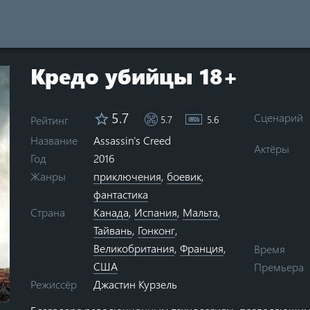
Кредо убийцы 18+
5.7
Сценарий
Рейтинг
5.7
5.6
Assassin's Creed
Название
Актёры
Год
2016
Жанры
приключения
,
боевик
,
фантастика
Страна
Канада
,
Испания
,
Мальта
,
Тайвань
,
Гонконг
,
Великобритания
,
Франция
,
Время
США
Премьера
Джастин Курзель
Режиссёр
ars
0 stars