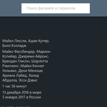
Майкл Лессли
,
Адам Купер
,
Билл Колладж
Майкл Фассбендер
,
Марион
Котийяр
,
Джереми Айронс
,
Брендан Глисон
,
Шарлотта
Рэмплинг
,
Майкл Кеннет
Уильямс
,
Дени Меноше
,
Ариана Лабед
,
Халид
Абдалла
,
Эсси Дэвис
1 час 56 минут
13 декабря 2016 в мире
5 января 2017 в России