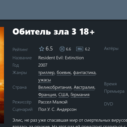
Обитель зла 3 18+
6.5
Актёры
Рейтинг
6.6
6.2
Resident Evil: Extinction
Название
Год
2007
Жанры
триллер
,
боевик
,
фантастика
,
ужасы
Время
Страна
Великобритания
,
Австралия
,
Премьера
Франция
,
США
,
Германия
Рассел Малкэй
Режиссёр
DVD
Пол У. С. Андерсон
Сценарий
ars
0 stars
Элис, не раз уже спасавшая мир от смертельных вирусо
взялась за оружие. На этот раз ей предстоит сразиться