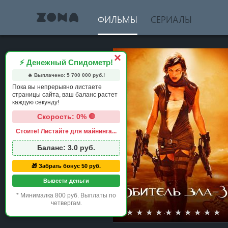
ФИЛЬМЫ
СЕРИАЛЫ
×
⚡ Денежный Спидометр!
🔥 Выплачено:
5 700 000
руб.!
Пока вы непрерывно листаете
страницы сайта, ваш баланс растет
каждую секунду!
Скорость: 0% 🛑
Стоите! Листайте для майнинга...
Баланс:
3.0
руб.
🎁 Забрать бонус 50 руб.
Вывести деньги
* Минималка 800 руб. Выплаты по
четвергам.
1 star
2 stars
3 stars
4 stars
5 stars
6 stars
7 stars
8 stars
9 st
1