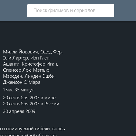
Милла Йовович
,
Одед Фер
,
Эли Лартер
,
Иэн Глен
,
Ашанти
,
Кристофер Иган
,
Спенсер Лок
,
Мэттью
Мэрсден
,
Линден Эшби
,
Джейсон О’Мара
1 час 35 минут
20 сентября 2007 в мире
20 сентября 2007 в России
30 апреля 2009
в и неминуемой гибели, вновь
 с корпорацией «Амбрелла»,