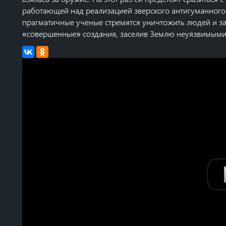
работающей над реализацией зверского антигуманного 
прагматичные ученые стремятся уничтожить людей и за
«совершенные» создания, заселив Землю неуязвимым