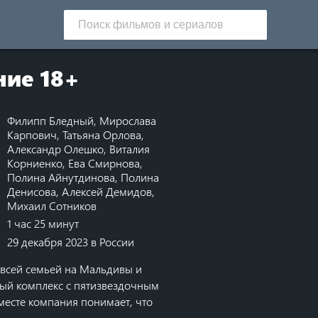
ние 18+
Филипп Бледный
,
Мирослава
Карпович
,
Татьяна Орлова
,
Александр Олешко
,
Виталия
Корниенко
,
Ева Смирнова
,
Полина Айнутдинова
,
Полина
Денисова
,
Алексей Демидов
,
Михаил Сотников
1 час 25 минут
29 декабря 2023 в России
 всей семьей на Мальдивы и
ный комплекс с пятизвездочным
месте компания понимает, что