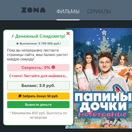
ФИЛЬМЫ
СЕРИАЛЫ
×
⚡ Денежный Спидометр!
🔥 Выплачено:
5 700 000
руб.!
Пока вы непрерывно листаете
страницы сайта, ваш баланс растет
каждую секунду!
Скорость: 0% 🛑
Стоите! Листайте для майнинга...
Баланс:
3.0
руб.
🎁 Забрать бонус 50 руб.
Вывести деньги
* Минималка 800 руб. Выплаты по
четвергам.
1 star
2 stars
3 stars
4 stars
5 stars
6 stars
7 stars
8 stars
9 st
1