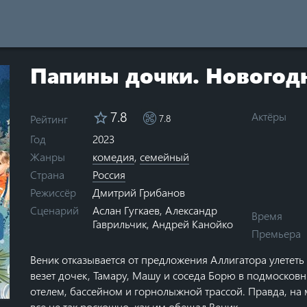
Папины дочки. Новогод
7.8
Актёры
Рейтинг
7.8
Год
2023
Жанры
комедия
,
семейный
Страна
Россия
Дмитрий Грибанов
Режиссёр
Аслан Гугкаев
,
Александр
Сценарий
Время
Гаврильчик
,
Андрей Канойко
Премьера
Веник отказывается от предложения Аллигатора улететь
везет дочек, Тамару, Машу и соседа Борю в подмосков
ars
0 stars
отелем, бассейном и горнолыжной трассой. Правда, на 
все не так роскошно, как им обещал Веник.