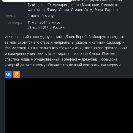
Туэйтс
,
Кая Скоделарио
,
Кевин Макнэлли
,
Голшифте
Фарахани
,
Дэвид Уэнэм
,
Стивен Грэм
,
Энгус Барнетт
Время
2 часа 10 минут
Премьера
11 мая 2017 в мире
25 мая 2017 в России
Исчерпавший свою удачу капитан Джек Воробей обнаруживает, что
за ним охотится его старый неприятель, ужасный капитан Салазар и
его мертвецы. Они только что сбежали из Дьявольского треугольника
и намерены уничтожить всех пиратов, включая Джека. Поможет
спастись лишь могущественный артефакт – трезубец Посейдона,
который дарует своему обладателю полный контроль над морями.