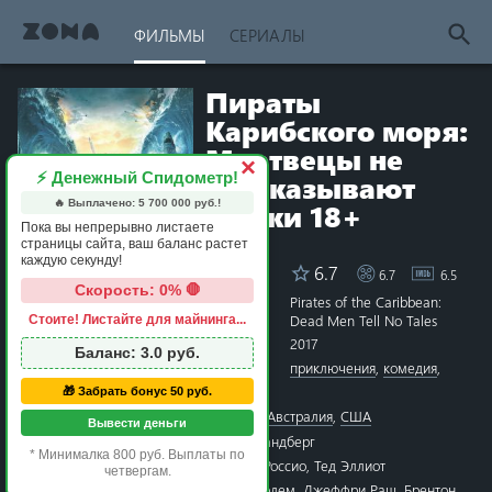
ФИЛЬМЫ
СЕРИАЛЫ
Пираты
Карибского моря:
Мертвецы не
×
⚡ Денежный Спидометр!
рассказывают
🔥 Выплачено:
5 700 000
руб.!
сказки 18+
Пока вы непрерывно листаете
страницы сайта, ваш баланс растет
каждую секунду!
6.7
6.7
6.5
Рейтинг
Скорость: 0% 🛑
Название
Pirates of the Caribbean:
Dead Men Tell No Tales
Стоите! Листайте для майнинга...
1 star
2 stars
3 stars
4 stars
5 stars
6 stars
7 stars
8 stars
9 stars
10 stars
Год
2017
Баланс:
3.0
руб.
Жанры
приключения
,
комедия
,
фэнтези
,
боевик
🎁 Забрать бонус 50 руб.
Страна
Канада
,
Великобритания
,
Австралия
,
США
Вывести деньги
Режиссёр
Хоаким Роннинг
,
Эспен Сандберг
* Минималка 800 руб. Выплаты по
Сценарий
Джефф Натансон
,
Терри Россио
,
Тед Эллиот
четвергам.
Актёры
Джонни Депп
,
Хавьер Бардем
,
Джеффри Раш
,
Брентон