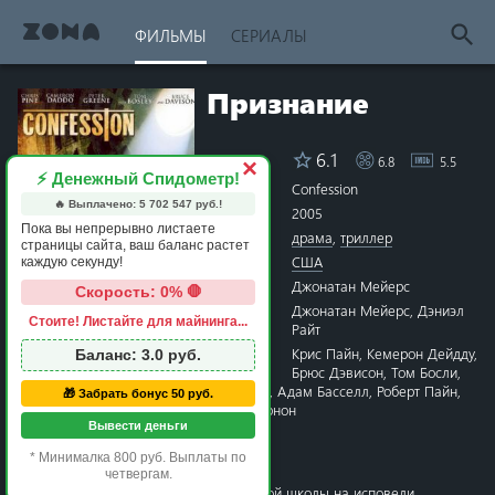
ФИЛЬМЫ
СЕРИАЛЫ
Признание
6.1
6.8
5.5
Рейтинг
×
⚡ Денежный Спидометр!
Название
Confession
🔥 Выплачено:
5 702 547
руб.!
Год
2005
Пока вы непрерывно листаете
Жанры
драма
,
триллер
страницы сайта, ваш баланс растет
Страна
США
каждую секунду!
Режиссёр
Джонатан Мейерс
Скорость: 0% 🛑
Сценарий
Джонатан Мейерс
,
Дэниэл
Стоите! Листайте для майнинга...
Райт
1 star
2 stars
3 stars
4 stars
5 stars
6 stars
7 stars
8 stars
9 stars
10 stars
Актёры
Крис Пайн
,
Кемерон Дейдду
,
Баланс:
3.0
руб.
Брюс Дэвисон
,
Том Босли
,
Питер Грин
,
Лукас Бенкен
,
Адам Басселл
,
Роберт Пайн
,
🎁 Забрать бонус 50 руб.
Джанет Кэрролл
,
Кейт Вернон
Вывести деньги
Время
1 час 25 минут
Премьера
13 апреля 2005 в мире
* Минималка 800 руб. Выплаты по
четвергам.
Один из учеников частной католической школы на исповеди