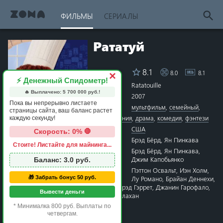
ФИЛЬМЫ
СЕРИАЛЫ
Рататуй
8.1
8.0
8.1
Рейтинг
×
⚡ Денежный Спидометр!
Название
Ratatouille
🔥 Выплачено:
5 700 000
руб.!
Год
2007
Пока вы непрерывно листаете
Жанры
мультфильм
,
семейный
,
страницы сайта, ваш баланс растет
приключения
,
драма
,
комедия
,
фэнтези
каждую секунду!
Страна
США
Скорость: 0% 🛑
Режиссёр
Брэд Бёрд
,
Ян Пинкава
Стоите! Листайте для майнинга...
1 star
2 stars
3 stars
4 stars
5 stars
6 stars
7 stars
8 stars
9 stars
10 stars
Сценарий
Брэд Бёрд
,
Ян Пинкава
,
Джим Капобьянко
Баланс:
3.0
руб.
Актёры
Пэттон Освальт
,
Иэн Холм
,
Лу Романо
,
Брайан Деннехи
,
🎁 Забрать бонус 50 руб.
Питер Сон
,
Питер О’Тул
,
Брэд Гэррет
,
Джанин Гарофало
,
Вывести деньги
Уилл Арнетт
,
Джулиус Каллахан
Время
1 час 51 минута
* Минималка 800 руб. Выплаты по
четвергам.
Премьера
22 июня 2007 в мире