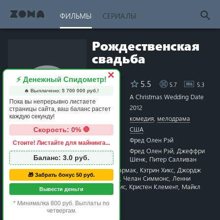
ФИЛЬМЫ
СЕРИАЛЫ
Рождественская
свадьба
×
⚡ Денежный Спидометр!
5.5
5.7
5.3
Рейтинг
🔥 Выплачено:
5 700 000
руб.!
Название
A Christmas Wedding Date
Пока вы непрерывно листаете
Год
2012
страницы сайта, ваш баланс растет
каждую секунду!
Жанры
комедия
,
мелодрама
Страна
США
Скорость: 0% 🛑
Режиссёр
Фред Олен Рэй
Стоите! Листайте для майнинга...
1 star
2 stars
3 stars
4 stars
5 stars
6 stars
7 stars
8 stars
9 stars
10 stars
Сценарий
Фред Олен Рэй
,
Джеффри
Баланс:
3.0
руб.
Шенк
,
Питер Салливан
Актёры
Марла Соколофф
,
Крис Кармак
,
Кэтрин Хикс
,
Джордж
🎁 Забрать бонус 50 руб.
Уэндт
,
Ванесса Ли Эвиган
,
Челан Симмонс
,
Ленни
Джейкобсон
,
Дэвид ДеЛуис
,
Кристен Клемент
,
Майкл
Вывести деньги
Данн
* Минималка 800 руб. Выплаты по
Время
1 час 24 минуты
четвергам.
Премьера
2 декабря 2012 в мире