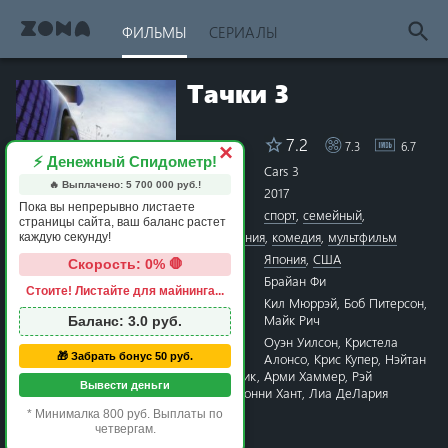
ФИЛЬМЫ
СЕРИАЛЫ
Тачки 3
7.2
7.3
6.7
Рейтинг
×
⚡ Денежный Спидометр!
Название
Cars 3
🔥 Выплачено:
5 700 000
руб.!
Год
2017
Пока вы непрерывно листаете
Жанры
спорт
,
семейный
,
страницы сайта, ваш баланс растет
приключения
,
комедия
,
мультфильм
каждую секунду!
Страна
Япония
,
США
Скорость: 0% 🛑
Режиссёр
Брайан Фи
Стоите! Листайте для майнинга...
1 star
2 stars
3 stars
4 stars
5 stars
6 stars
7 stars
8 stars
9 stars
10 stars
Сценарий
Кил Мюррэй
,
Боб Питерсон
,
Майк Рич
Баланс:
3.0
руб.
Актёры
Оуэн Уилсон
,
Кристела
Алонсо
,
Крис Купер
,
Нэйтан
🎁 Забрать бонус 50 руб.
Филлион
,
Ларри-кабельщик
,
Арми Хаммер
,
Рэй
Вывести деньги
Мальоцци
,
Тони Шэлуб
,
Бонни Хант
,
Лиа ДеЛария
Время
1 час 43 минуты
* Минималка 800 руб. Выплаты по
четвергам.
Премьера
10 июня 2017 в мире