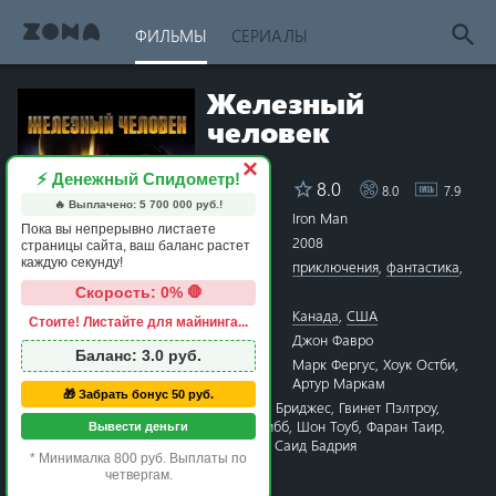
ФИЛЬМЫ
СЕРИАЛЫ
Железный
человек
×
⚡ Денежный Спидометр!
8.0
8.0
7.9
Рейтинг
🔥 Выплачено:
5 700 000
руб.!
Название
Iron Man
Пока вы непрерывно листаете
Год
2008
страницы сайта, ваш баланс растет
каждую секунду!
Жанры
приключения
,
фантастика
,
боевик
Скорость: 0% 🛑
Страна
Канада
,
США
Стоите! Листайте для майнинга...
1 star
2 stars
3 stars
4 stars
5 stars
6 stars
7 stars
8 stars
9 stars
10 stars
Режиссёр
Джон Фавро
Баланс:
3.0
руб.
Сценарий
Марк Фергус
,
Хоук Остби
,
Артур Маркам
🎁 Забрать бонус 50 руб.
Актёры
Роберт Дауни мл.
,
Джефф Бриджес
,
Гвинет Пэлтроу
,
Терренс Ховард
,
Лесли Бибб
,
Шон Тоуб
,
Фаран Таир
,
Вывести деньги
Кларк Грегг
,
Джон Фавро
,
Саид Бадрия
* Минималка 800 руб. Выплаты по
Время
2 часа 07 минут
четвергам.
Премьера
14 апреля 2008 в мире