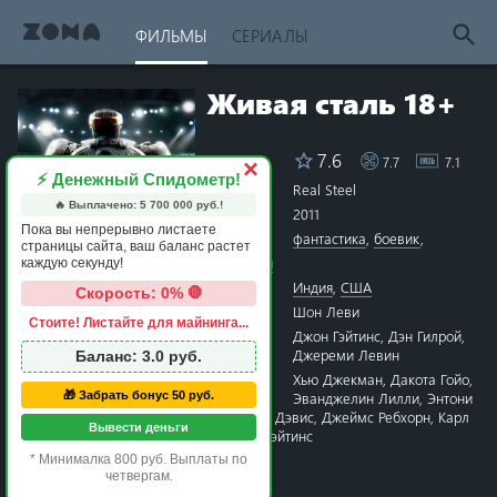
ФИЛЬМЫ
СЕРИАЛЫ
Живая сталь 18+
7.6
7.7
7.1
Рейтинг
×
⚡ Денежный Спидометр!
Название
Real Steel
🔥 Выплачено:
5 700 000
руб.!
Год
2011
Пока вы непрерывно листаете
Жанры
фантастика
,
боевик
,
страницы сайта, ваш баланс растет
семейный
каждую секунду!
Страна
Индия
,
США
Скорость: 0% 🛑
Режиссёр
Шон Леви
Стоите! Листайте для майнинга...
1 star
2 stars
3 stars
4 stars
5 stars
6 stars
7 stars
8 stars
9 stars
10 stars
Сценарий
Джон Гэйтинс
,
Дэн Гилрой
,
Джереми Левин
Баланс:
3.0
руб.
Актёры
Хью Джекман
,
Дакота Гойо
,
Эванджелин Лилли
,
Энтони
🎁 Забрать бонус 50 руб.
Маки
,
Кевин Дюран
,
Хоуп Дэвис
,
Джеймс Ребхорн
,
Карл
Вывести деньги
Юн
,
Ольга Фонда
,
Джон Гэйтинс
Время
2 часа 07 минут
* Минималка 800 руб. Выплаты по
четвергам.
Премьера
6 сентября 2011 в мире