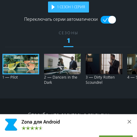
1
СЕЗОН
1
СЕРИЯ
Переключать серии автоматически
СЕЗОНЫ
1
1 — Pilot
2 — Dancers in the
3 — Dirty Rotten
4 — S
Dark
Scoundrel
Спасибо, что делитесь с друзьями