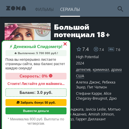
ФИЛЬМЫ
СЕРИАЛЫ
Большой
потенциал 18+
×
⚡ Денежный Спидометр!
7.4
7.4
7.6
Рейтинг
🔥 Выплачено:
5 700 000
руб.!
Название
High Potential
Пока вы непрерывно листаете
Год
2024
страницы сайта, ваш баланс растет
каждую секунду!
Жанры
детектив
,
криминал
,
драма
Страна
США
Скорость: 0% 🛑
Режиссёр
Алетеа Джонс
,
Ребекка
Стоите! Листайте для майнинга...
1 star
2 stars
3 stars
4 stars
5 stars
6 stars
7 stars
8 stars
9 stars
10 stars
Эшер
,
Пит Чатмон
Баланс:
3.0
руб.
Сценарий
Стефани Карри
,
Alice
Chegaray-Breugnot
,
Дрю
Годдард
🎁 Забрать бонус 50 руб.
Актёры
Кэйтлин Олсон
,
Дэниел Сунджата
,
Javicia Leslie
,
Мэттью
Вывести деньги
Лэмб
,
Джуди Рейес
,
Дениз Акдениз
,
Amirah Johnson
,
Таран Киллэм
,
Дж.Д. Пардо
,
Гаррет Диллахант
* Минималка 800 руб. Выплаты по
четвергам.
Премьера
17 сентября 2024 в мире