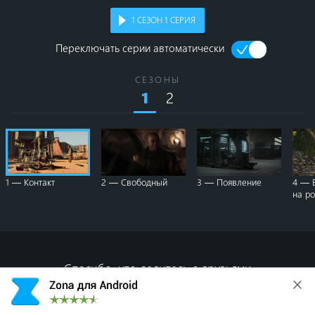
1
СЕЗОН
1
СЕРИЯ
Переключать серии автоматически
СЕЗОНЫ
2
1
1 — Контакт
2 — Свободный
3 — Появление
4 — 
на р
Спасибо, что делитесь с друзьями