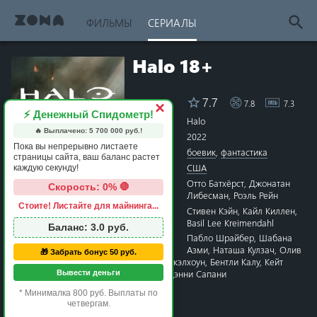
ФИЛЬМЫ
СЕРИАЛЫ
Halo 18+
7.7
7.8
7.3
Рейтинг
×
⚡ Денежный Спидометр!
Название
Halo
🔥 Выплачено:
5 700 000
руб.!
Год
2022
Пока вы непрерывно листаете
Жанры
боевик
,
фантастика
страницы сайта, ваш баланс растет
Страна
США
каждую секунду!
Режиссёр
Отто Батхёрст
,
Джонатан
Скорость: 0% 🛑
Либесман
,
Роэль Рейн
Стоите! Листайте для майнинга...
Сценарий
Стивен Кэйн
,
Кайл Киллен
,
1 star
2 stars
3 stars
4 stars
5 stars
6 stars
7 stars
8 stars
9 stars
10 stars
Basil Lee Kreimendahl
Баланс:
3.0
руб.
Актёры
Пабло Шрайбер
,
Шабана
Азми
,
Наташа Кулзач
,
Олив
🎁 Забрать бонус 50 руб.
Грэй
,
Ерин Ха
,
Наташа Макэлхоун
,
Бентли Калу
,
Кейт
Кеннеди
,
Чарли Мерфи
,
Дэнни Сапани
Вывести деньги
Время
1 час 00 минут
* Минималка 800 руб. Выплаты по
Премьера
14 марта 2022 в мире
четвергам.