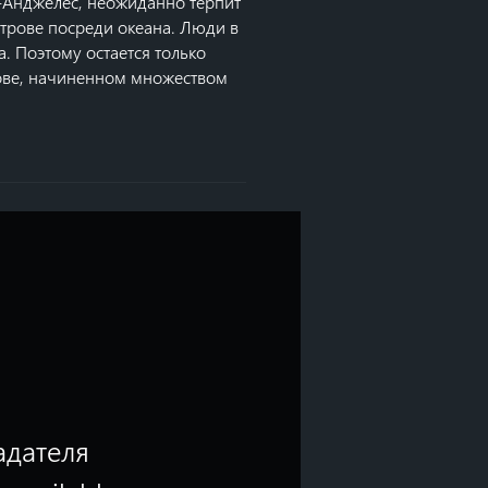
-Анджелес, неожиданно терпит
трове посреди океана. Люди в
 Поэтому остается только
рове, начиненном множеством
адателя