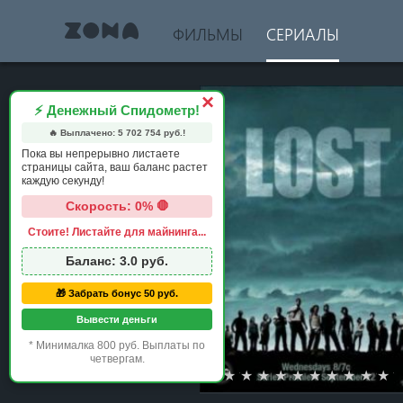
ФИЛЬМЫ
СЕРИАЛЫ
×
⚡ Денежный Спидометр!
🔥 Выплачено:
5 702 754
руб.!
Пока вы непрерывно листаете
страницы сайта, ваш баланс растет
каждую секунду!
Скорость: 0% 🛑
Стоите! Листайте для майнинга...
Баланс:
3.0
руб.
🎁 Забрать бонус 50 руб.
Вывести деньги
* Минималка 800 руб. Выплаты по
четвергам.
1 star
2 stars
3 stars
4 stars
5 stars
6 stars
7 stars
8 stars
9 st
1