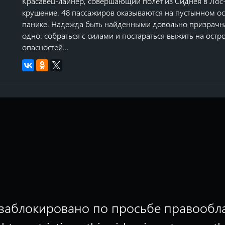
Красавец-лайнер, совершающий полет из Сиднея в Лос
крушение. 48 пассажиров оказываются на пустынном ос
панике. Надежда быть найденными довольно призрачна.
одно: собраться с силами и постараться выжить на ост
опасностей...
заблокировано по просьбе правообл