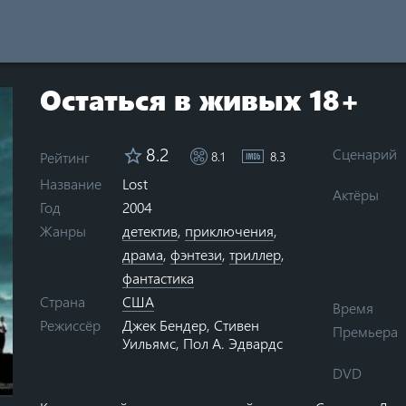
Остаться в живых 18+
8.2
Сценарий
Рейтинг
8.1
8.3
Lost
Название
Актёры
Год
2004
Жанры
детектив
,
приключения
,
драма
,
фэнтези
,
триллер
,
фантастика
Страна
США
Время
Джек Бендер
,
Стивен
Режиссёр
Премьера
Уильямс
,
Пол А. Эдвардс
DVD
ars
0 stars