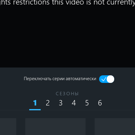
hts restrictions this video is not currentl
Переключать серии автоматически
СЕЗОНЫ
2
3
4
5
6
1