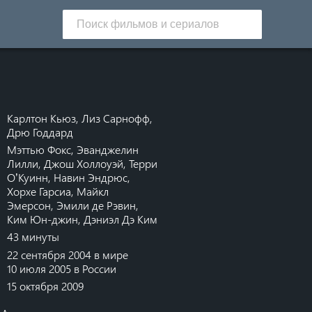
Карлтон Кьюз
,
Лиз Сарнофф
,
Дрю Годдард
Мэттью Фокс
,
Эванджелин
Лилли
,
Джош Холлоуэй
,
Терри
О’Куинн
,
Навин Эндрюс
,
Хорхе Гарсиа
,
Майкл
Эмерсон
,
Эмили де Рэвин
,
Ким Юн-джин
,
Дэниэл Дэ Ким
43 минуты
22 сентября 2004 в мире
10 июля 2005 в России
15 октября 2009