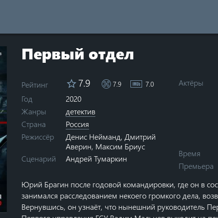
Первый отдел
7.9
Актёры
Рейтинг
7.9
7.0
Год
2020
Жанры
детектив
Страна
Россия
Денис Нейманд
,
Дмитрий
Режиссёр
Аверин
,
Максим Бриус
Время
Андрей Тумаркин
Сценарий
Премьера
Юрий Брагин после годовой командировки, где он в со
занимался расследованием некоего громкого дела, возв
ars
0 stars
Вернувшись, он узнаёт, что нынешний руководитель Пе
Первого управления ГСУ Вадим Мальцев выходит на пе