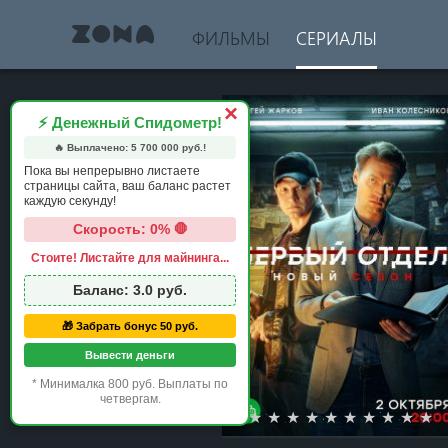
ФИЛЬМЫ
СЕРИАЛЫ
×
⚡ Денежный Спидометр!
🔥 Выплачено:
5 700 000
руб.!
Пока вы непрерывно листаете
страницы сайта, ваш баланс растет
каждую секунду!
Скорость: 0% 🛑
Стоите! Листайте для майнинга...
Баланс:
3.0
руб.
🎁 Забрать бонус 50 руб.
Вывести деньги
* Минималка 800 руб. Выплаты по
четвергам.
1 star
2 stars
3 stars
4 stars
5 stars
6 stars
7 stars
8 stars
9 st
1