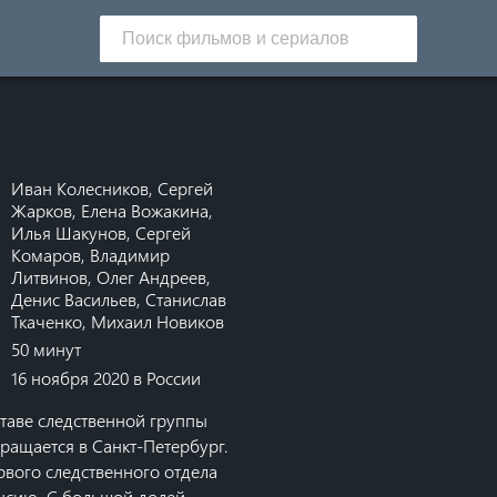
Иван Колесников
,
Сергей
Жарков
,
Елена Вожакина
,
Илья Шакунов
,
Сергей
Комаров
,
Владимир
Литвинов
,
Олег Андреев
,
Денис Васильев
,
Станислав
Ткаченко
,
Михаил Новиков
50 минут
16 ноября 2020 в России
ставе следственной группы
ращается в Санкт-Петербург.
рвого следственного отдела
нсию. С большой долей