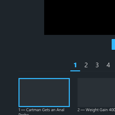
2
3
4
1
1 — Cartman Gets an Anal
2 — Weight Gain 40
Probe