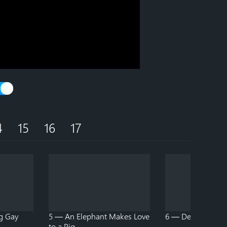
4
15
16
17
ig Gay
5 — An Elephant Makes Love
6 — Death
to a Pig