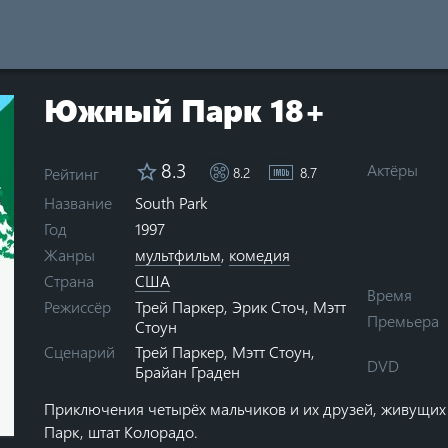
Южный Парк 18+
8.3
Актёры
Рейтинг
8.2
8.7
South Park
Название
Год
1997
Жанры
мультфильм
,
комедия
Страна
США
Время
Трей Паркер
,
Эрик Сточ
,
Мэтт
Режиссёр
Премьера
Стоун
Трей Паркер
,
Мэтт Стоун
,
Сценарий
DVD
Брайан Граден
Приключения четырёх мальчиков и их друзей, живущи
ars
0 stars
Парк, штат Колорадо.