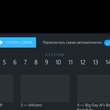
Переключать серии автоматически
1
СЕЗОН
1
СЕРИЯ
СЕЗОНЫ
5
6
7
8
9
10
11
12
13
1
00
3 — Volcano
4 — Big Gay Al's B
Boat Ride