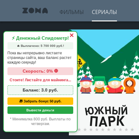
ФИЛЬМЫ
СЕРИАЛЫ
×
⚡ Денежный Спидометр!
🔥 Выплачено:
5 700 000
руб.!
Пока вы непрерывно листаете
страницы сайта, ваш баланс растет
каждую секунду!
Скорость: 0% 🛑
Стоите! Листайте для майнинга...
Баланс:
3.0
руб.
🎁 Забрать бонус 50 руб.
Вывести деньги
* Минималка 800 руб. Выплаты по
четвергам.
1 star
2 stars
3 stars
4 stars
5 stars
6 stars
7 stars
8 stars
9 st
1