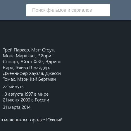
Трей Паркер
,
Мэтт Стоун
,
Мона Маршалл
,
Эйприл
Стюарт
,
Айзек Хейз
,
Эдриан
Бирд
,
Элиза Шнайдер
,
Дженнифер Хауэлл
,
Джесси
Томас
,
Мэри Кэй Бергман
22 минуты
13 августа 1997 в мире
21 июня 2000 в России
31 марта 2014
х в маленьком городке Южный