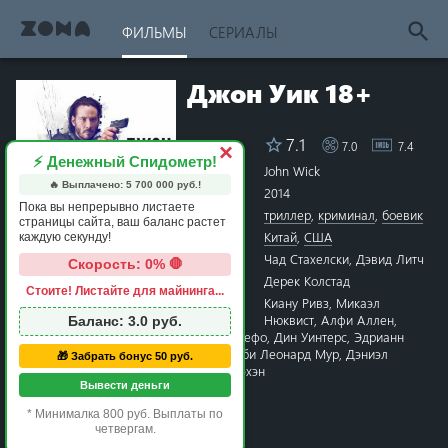
ФИЛЬМЫ
СЕРИАЛЫ
Джон Уик 18+
7.1
7.0
7.4
Рейтинг
×
⚡ Денежный Спидометр!
Название
John Wick
🔥 Выплачено:
5 700 000
руб.!
Год
2014
Пока вы непрерывно листаете
Жанры
триллер
,
криминал
,
боевик
страницы сайта, ваш баланс растет
Страна
Китай
,
США
каждую секунду!
Режиссёр
Чад Стахелски
,
Дэвид Литч
Скорость: 0% 🛑
Сценарий
Дерек Колстад
Стоите! Листайте для майнинга...
1 star
2 stars
3 stars
4 stars
5 stars
6 stars
7 stars
8 stars
9 stars
10 stars
Актёры
Киану Ривз
,
Микаэл
Нюквист
,
Алфи Аллен
,
Баланс:
3.0
руб.
Уиллем Дефо
,
Дин Уинтерс
,
Эдрианн
Палики
,
Омер Барнеа
,
Тоби Леонард Мур
,
Дэниэл
🎁 Забрать бонус 50 руб.
Бернхард
,
Бриджет Мойнэхэн
Вывести деньги
Время
1 час 42 минуты
Премьера
19 сентября 2014 в мире
* Минималка 800 руб. Выплаты по
четвергам.
1 января 2015 в России