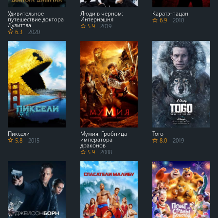
Удивительное
Люди в чёрном:
Каратэ-пацан
путешествие доктора
Интернэшнл
6.9
2010
Дулиттла
5.9
2019
6.3
2020
Пиксели
Мумия: Гробница
Того
императора
5.8
2015
8.0
2019
драконов
5.9
2008