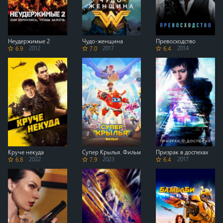
Неудержимые 2
Чудо-женщина
Превосходство
6.9
2012
7.0
2017
6.4
2014
Круче некуда
Супер Крылья. Фильм
Призрак в доспехах
6.8
2022
7.9
2023
6.4
2017