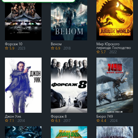
Форсаж 10
Веном
Мир Юрского
периода: Господство
5.9
2023
6.9
2018
5.7
2022
Джон Уик
Форсаж 8
Бюро 749
7.1
2014
6.3
2017
4.4
2024