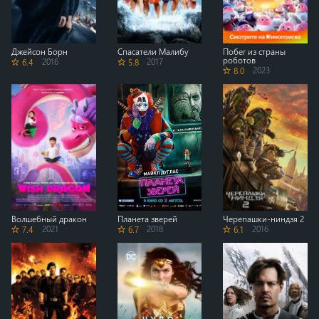
Джейсон Борн
Спасатели Малибу
Побег из страны
роботов
6.4
2016
5.8
2017
8.0
2023
Волшебный дракон
Планета зверей
Черепашки-ниндзя 2
7.4
2021
6.7
2018
6.1
2016