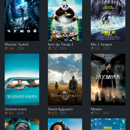
Миссия: Чужой
Кунг-фу Панда 3
Мег 2: Бездна
5.4
2024
7.2
2016
5.3
2023
Зеленая книга
Земля будущего
Мумия
8.5
2018
6.3
2015
5.7
2017