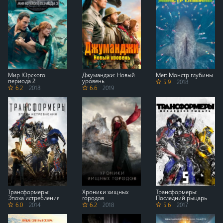
Мир Юрского
Джуманджи: Новый
Мег: Монстр глубины
периода 2
уровень
5.9
2018
6.2
2018
6.6
2019
Трансформеры:
Хроники хищных
Трансформеры:
Эпоха истребления
городов
Последний рыцарь
6.0
2014
6.2
2018
5.6
2017