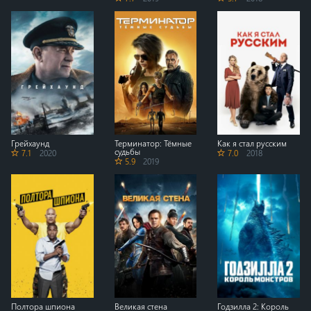
Грейхаунд
Терминатор: Тёмные
Как я стал русским
судьбы
7.1
2020
7.0
2018
5.9
2019
Полтора шпиона
Великая стена
Годзилла 2: Король