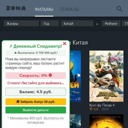
ФИЛЬМЫ
СЕРИАЛЫ
×
Популярные фильмы из Китая
×
⚡ Денежный Спидометр!
🔥 Выплачено:
5 700 000
руб.!
Пока вы непрерывно листаете
страницы сайта, ваш баланс растет
каждую секунду!
Скорость: 0% 🛑
Стоите! Листайте для майнинга...
Баланс:
4.5
руб.
🎁 Забрать бонус 50 руб.
Высокое напряжение
10 жизней
Кунг-фу Панда 4
6.3
2024
7.7
2024
6.6
2024
Вывести деньги
* Минималка 800 руб. Выплаты по
четвергам.