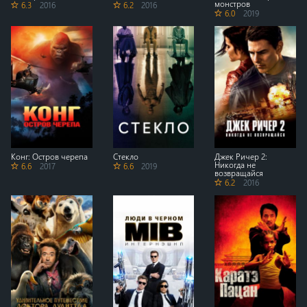
монстров
6.3
2016
6.2
2016
6.0
2019
Конг: Остров черепа
Стекло
Джек Ричер 2:
Никогда не
6.6
2017
6.6
2019
возвращайся
6.2
2016