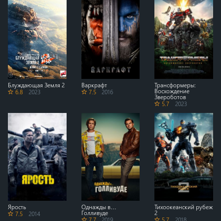
Блуждающая Земля 2
Варкрафт
Трансформеры:
Восхождение
6.8
2023
7.5
2016
Звероботов
5.7
2023
Ярость
Однажды в…
Тихоокеанский рубеж
Голливуде
2
7.5
2014
7.7
2019
5.7
2018