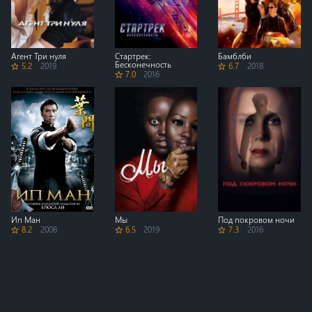
Агент Три нуля
Стартрек:
Бамблби
Бесконечность
5.2
2019
6.7
2018
7.0
2016
Ип Ман
Мы
Под покровом ночи
8.2
2008
6.5
2019
7.3
2016