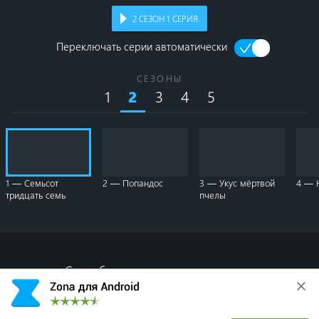
2
СЕЗОН
1
СЕРИЯ
Переключать серии автоматически
СЕЗОНЫ
1
3
4
5
2
1 — Семьсот
2 — Попандос
3 — Укус мёртвой
4 — 
тридцать семь
пчелы
Спасибо, что делитесь с друзьями