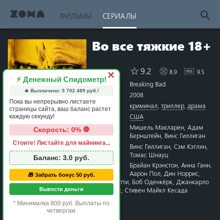
ФИЛЬМЫ
СЕРИАЛЫ
Во все тяжкие 18+
9.2
8.9
9.5
Рейтинг
×
⚡ Денежный Спидометр!
Название
Breaking Bad
🔥 Выплачено:
5 702 489
руб.!
Год
2008
Пока вы непрерывно листаете
Жанры
криминал
,
триллер
,
драма
страницы сайта, ваш баланс растет
Страна
США
каждую секунду!
Режиссёр
Мишель Макларен
,
Адам
Скорость: 0% 🛑
Бернштейн
,
Винс Гиллиган
Стоите! Листайте для майнинга...
Сценарий
Винс Гиллиган
,
Сэм Кэтлин
,
1 star
2 stars
3 stars
4 stars
5 stars
6 stars
7 stars
8 stars
9 stars
10 stars
Томас Шнауц
Баланс:
3.0
руб.
Актёры
Брайан Крэнстон
,
Анна Ганн
,
Аарон Пол
,
Дин Норрис
,
🎁 Забрать бонус 50 руб.
Бетси Брандт
,
АрДжей Митти
,
Боб Оденкёрк
,
Джанкарло
Эспозито
,
Джонатан Бэнкс
,
Стивен Майкл Кесада
Вывести деньги
Время
47 минут
* Минималка 800 руб. Выплаты по
Премьера
20 января 2008 в мире
четвергам.
17 марта 2011 в России